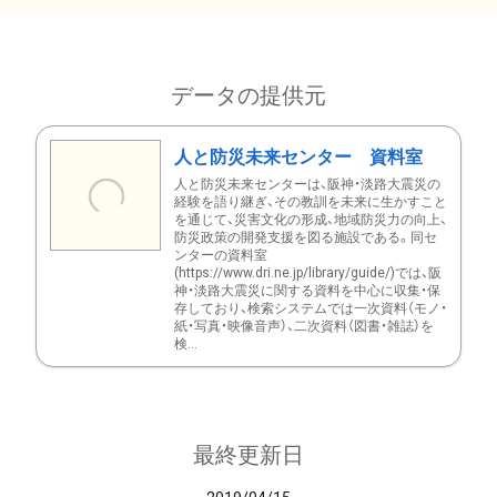
データの提供元
人と防災未来センター 資料室
人と防災未来センターは、阪神・淡路大震災の
経験を語り継ぎ、その教訓を未来に生かすこと
を通じて、災害文化の形成、地域防災力の向上、
防災政策の開発支援を図る施設である。同セ
ンターの資料室
(https://www.dri.ne.jp/library/guide/)では、阪
神・淡路大震災に関する資料を中心に収集・保
存しており、検索システムでは一次資料（モノ・
紙・写真・映像音声）、二次資料（図書・雑誌）を
検...
最終更新日