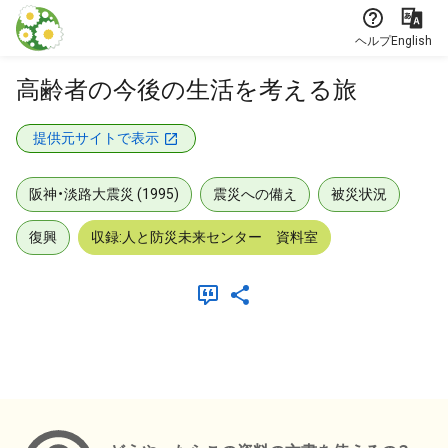
本文に飛ぶ
ヘルプ
English
高齢者の今後の生活を考える旅
提供元サイトで表示
阪神・淡路大震災 (1995)
震災への備え
被災状況
復興
収録:人と防災未来センター 資料室
メタデータ