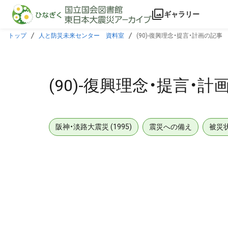
本文に飛ぶ
ギャラリー
トップ
人と防災未来センター 資料室
(90)-復興理念・提言・計画の記事
(90)-復興理念・提言・
阪神・淡路大震災 (1995)
震災への備え
被災
メタデータ