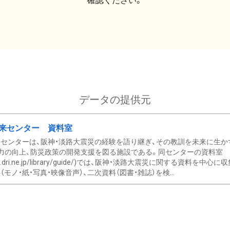
確認ください。
データの提供元
来センター 資料室
センターは、阪神・淡路大震災の経験を語り継ぎ、その教訓を未来に生か
力の向上、防災政策の開発支援を図る施設である。同センターの資料室
/www.dri.ne.jp/library/guide/)では、阪神・淡路大震災に関する資料
モノ・紙・写真・映像音声）、二次資料（図書・雑誌）を検...