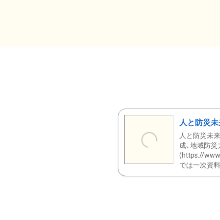
人と防災未
人と防災未来
成、地域防災
(https:/
では一次資料（