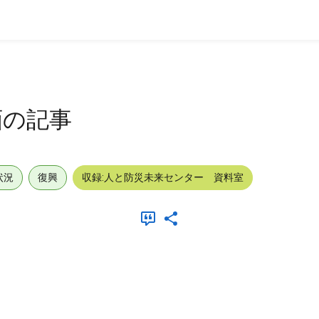
計画の記事
状況
復興
収録:人と防災未来センター 資料室