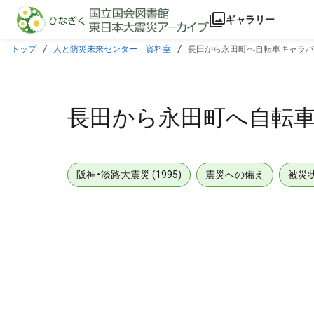
本文に飛ぶ
ギャラリー
トップ
人と防災未来センター 資料室
長田から永田町へ自転車キャラ
長田から永田町へ自転
阪神・淡路大震災 (1995)
震災への備え
被災
メタデータ