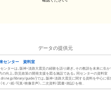
確認ください。
データの提供元
来センター 資料室
センターは、阪神・淡路大震災の経験を語り継ぎ、その教訓を未来に生か
力の向上、防災政策の開発支援を図る施設である。同センターの資料室
/www.dri.ne.jp/library/guide/)では、阪神・淡路大震災に関する資料
モノ・紙・写真・映像音声）、二次資料（図書・雑誌）を検...