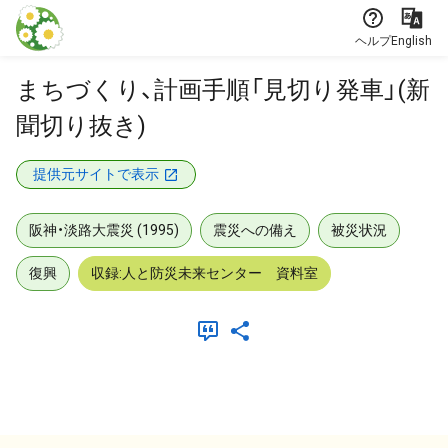
本文に飛ぶ
ヘルプ
English
まちづくり、計画手順「見切り発車」(新
聞切り抜き)
提供元サイトで表示
阪神・淡路大震災 (1995)
震災への備え
被災状況
復興
収録:人と防災未来センター 資料室
メタデータ