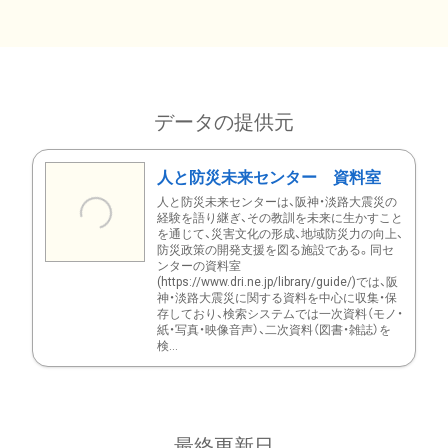
データの提供元
人と防災未来センター 資料室
人と防災未来センターは、阪神・淡路大震災の
経験を語り継ぎ、その教訓を未来に生かすこと
を通じて、災害文化の形成、地域防災力の向上、
防災政策の開発支援を図る施設である。同セ
ンターの資料室
(https://www.dri.ne.jp/library/guide/)では、阪
神・淡路大震災に関する資料を中心に収集・保
存しており、検索システムでは一次資料（モノ・
紙・写真・映像音声）、二次資料（図書・雑誌）を
検...
最終更新日