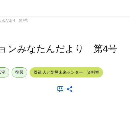
たんだより 第4号
ョンみなたんだより 第4号
状況
復興
収録:人と防災未来センター 資料室