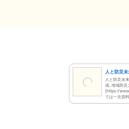
人と防災未
人と防災未来
成、地域防災
(https:/
では一次資料（