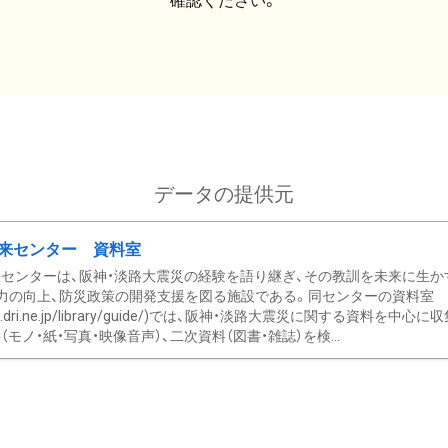
確認ください。
データの提供元
来センター 資料室
センターは、阪神・淡路大震災の経験を語り継ぎ、その教訓を未来に生か
力の向上、防災政策の開発支援を図る施設である。同センターの資料室
/www.dri.ne.jp/library/guide/)では、阪神・淡路大震災に関する資料
モノ・紙・写真・映像音声）、二次資料（図書・雑誌）を検...