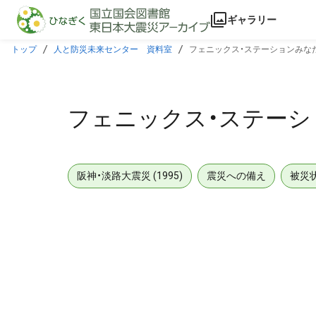
本文に飛ぶ
ギャラリー
トップ
人と防災未来センター 資料室
フェニックス・ステーションみな
フェニックス・ステーシ
阪神・淡路大震災 (1995)
震災への備え
被災
メタデータ