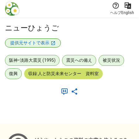
本文に飛ぶ
ヘルプ
English
ニューひょうご
提供元サイトで表示
阪神・淡路大震災 (1995)
震災への備え
被災状況
復興
収録:人と防災未来センター 資料室
メタデータ