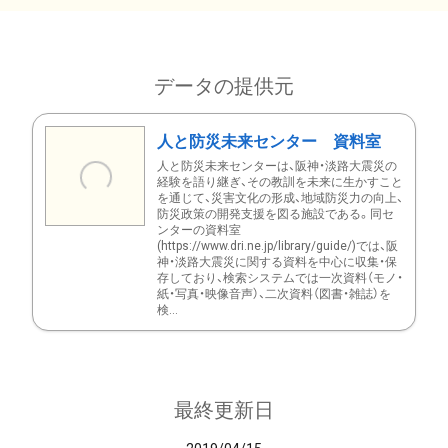
データの提供元
人と防災未来センター 資料室
人と防災未来センターは、阪神・淡路大震災の
経験を語り継ぎ、その教訓を未来に生かすこと
を通じて、災害文化の形成、地域防災力の向上、
防災政策の開発支援を図る施設である。同セ
ンターの資料室
(https://www.dri.ne.jp/library/guide/)では、阪
神・淡路大震災に関する資料を中心に収集・保
存しており、検索システムでは一次資料（モノ・
紙・写真・映像音声）、二次資料（図書・雑誌）を
検...
最終更新日