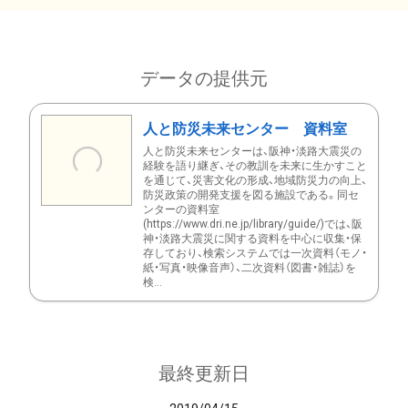
データの提供元
人と防災未来センター 資料室
人と防災未来センターは、阪神・淡路大震災の
経験を語り継ぎ、その教訓を未来に生かすこと
を通じて、災害文化の形成、地域防災力の向上、
防災政策の開発支援を図る施設である。同セ
ンターの資料室
(https://www.dri.ne.jp/library/guide/)では、阪
神・淡路大震災に関する資料を中心に収集・保
存しており、検索システムでは一次資料（モノ・
紙・写真・映像音声）、二次資料（図書・雑誌）を
検...
最終更新日