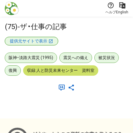
本文に飛ぶ
ヘルプ
English
(75)-ザ・仕事の記事
提供元サイトで表示
阪神・淡路大震災 (1995)
震災への備え
被災状況
復興
収録:人と防災未来センター 資料室
メタデータ