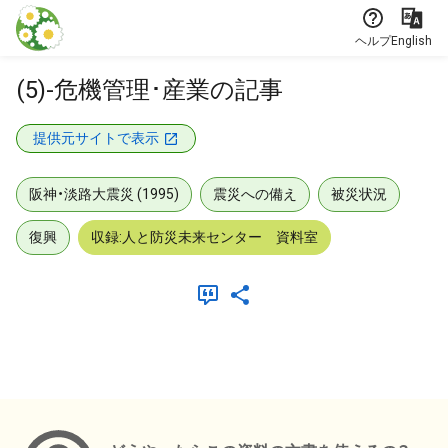
本文に飛ぶ
ヘルプ
English
(5)-危機管理･産業の記事
提供元サイトで表示
阪神・淡路大震災 (1995)
震災への備え
被災状況
復興
収録:人と防災未来センター 資料室
メタデータ