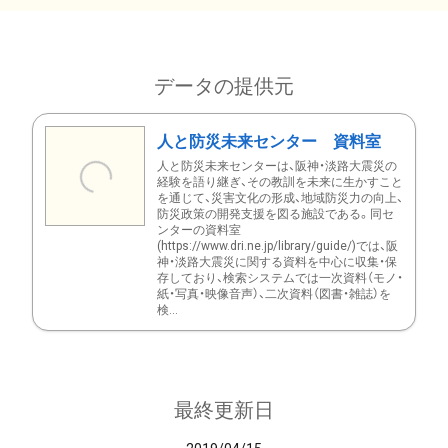
データの提供元
人と防災未来センター 資料室
人と防災未来センターは、阪神・淡路大震災の
経験を語り継ぎ、その教訓を未来に生かすこと
を通じて、災害文化の形成、地域防災力の向上、
防災政策の開発支援を図る施設である。同セ
ンターの資料室
(https://www.dri.ne.jp/library/guide/)では、阪
神・淡路大震災に関する資料を中心に収集・保
存しており、検索システムでは一次資料（モノ・
紙・写真・映像音声）、二次資料（図書・雑誌）を
検...
最終更新日