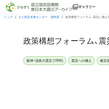
本文に飛ぶ
ギャラリー
トップ
人と防災未来センター 資料室
政策構想フォーラム、震災に備え
政策構想フォーラム、震
阪神・淡路大震災 (1995)
震災への備え
被災
メタデータ