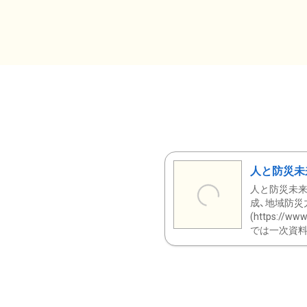
人と防災未
人と防災未来
成、地域防災
(https:/
では一次資料（