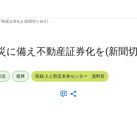
不動産証券化を(新聞切り抜き)
災に備え不動産証券化を(新聞切
状況
復興
収録:人と防災未来センター 資料室