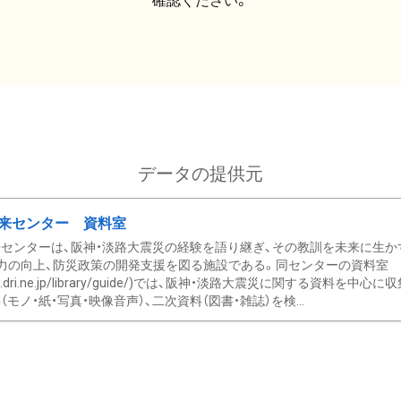
確認ください。
データの提供元
来センター 資料室
センターは、阪神・淡路大震災の経験を語り継ぎ、その教訓を未来に生か
力の向上、防災政策の開発支援を図る施設である。同センターの資料室
/www.dri.ne.jp/library/guide/)では、阪神・淡路大震災に関する資料
モノ・紙・写真・映像音声）、二次資料（図書・雑誌）を検...