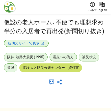
本文に飛ぶ
ヘルプ
English
仮設の老人ホーム、不便でも理想求め
半分の入居者で再出発(新聞切り抜き)
提供元サイトで表示
阪神・淡路大震災 (1995)
震災への備え
被災状況
復興
収録:人と防災未来センター 資料室
メタデータ