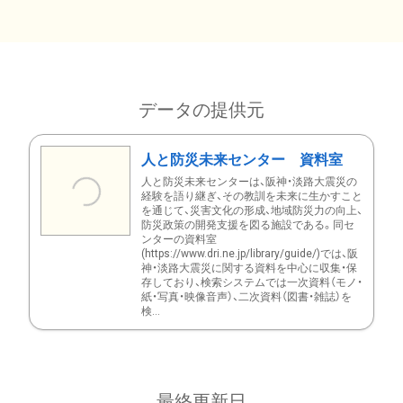
データの提供元
人と防災未来センター 資料室
人と防災未来センターは、阪神・淡路大震災の
経験を語り継ぎ、その教訓を未来に生かすこと
を通じて、災害文化の形成、地域防災力の向上、
防災政策の開発支援を図る施設である。同セ
ンターの資料室
(https://www.dri.ne.jp/library/guide/)では、阪
神・淡路大震災に関する資料を中心に収集・保
存しており、検索システムでは一次資料（モノ・
紙・写真・映像音声）、二次資料（図書・雑誌）を
検...
最終更新日