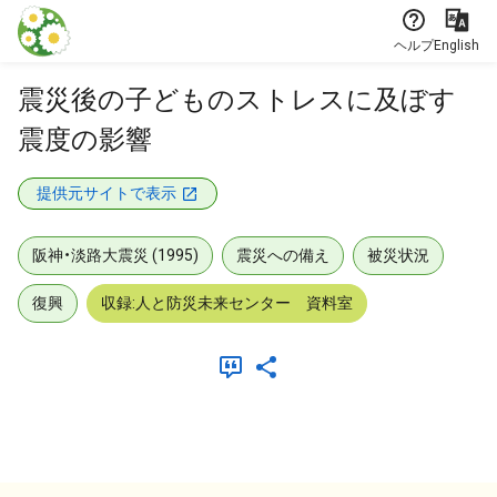
本文に飛ぶ
ヘルプ
English
震災後の子どものストレスに及ぼす
震度の影響
提供元サイトで表示
阪神・淡路大震災 (1995)
震災への備え
被災状況
復興
収録:人と防災未来センター 資料室
メタデータ