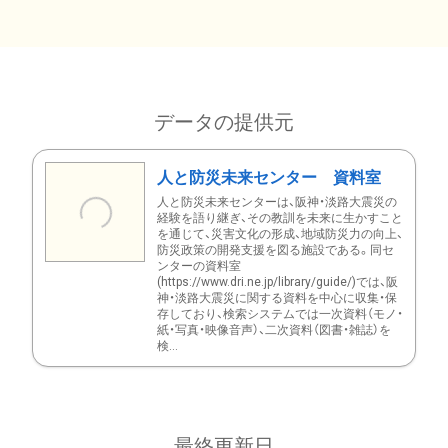
データの提供元
人と防災未来センター 資料室
人と防災未来センターは、阪神・淡路大震災の
経験を語り継ぎ、その教訓を未来に生かすこと
を通じて、災害文化の形成、地域防災力の向上、
防災政策の開発支援を図る施設である。同セ
ンターの資料室
(https://www.dri.ne.jp/library/guide/)では、阪
神・淡路大震災に関する資料を中心に収集・保
存しており、検索システムでは一次資料（モノ・
紙・写真・映像音声）、二次資料（図書・雑誌）を
検...
最終更新日