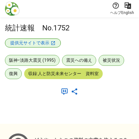
本文に飛ぶ
ヘルプ
English
統計速報 No.1752
提供元サイトで表示
阪神・淡路大震災 (1995)
震災への備え
被災状況
復興
収録:人と防災未来センター 資料室
メタデータ