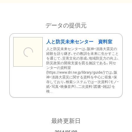
データの提供元
人と防災未来センター 資料室
人と防災未来センターは、阪神・淡路大震災の
経験を語り継ぎ、その教訓を未来に生かすこと
を通じて、災害文化の形成、地域防災力の向上、
防災政策の開発支援を図る施設である。同セ
ンターの資料室
(https://www.dri.ne.jp/library/guide/)では、阪
神・淡路大震災に関する資料を中心に収集・保
存しており、検索システムでは一次資料（モノ・
紙・写真・映像音声）、二次資料（図書・雑誌）を
検...
最終更新日