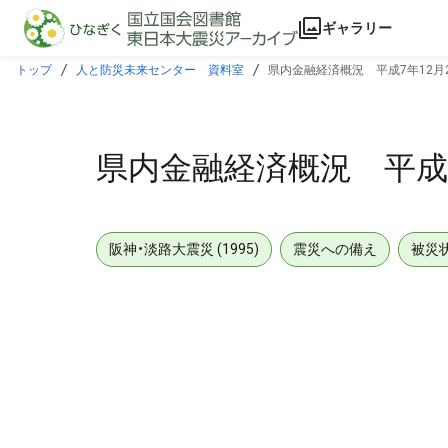
本文に飛ぶ
ギャラリー
トップ
人と防災未来センター 資料室
県内金融経済概況 平成7年12月
県内金融経済概況 平成7
阪神・淡路大震災 (1995)
震災への備え
被災
メタデータ