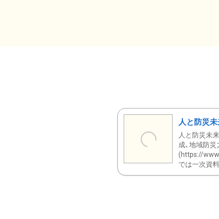
人と防災未
人と防災未来
成、地域防災
(https:/
では一次資料（