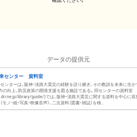
確認ください。
データの提供元
来センター 資料室
センターは、阪神・淡路大震災の経験を語り継ぎ、その教訓を未来に生か
力の向上、防災政策の開発支援を図る施設である。同センターの資料室
/www.dri.ne.jp/library/guide/)では、阪神・淡路大震災に関する資料
モノ・紙・写真・映像音声）、二次資料（図書・雑誌）を検...