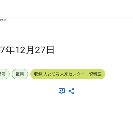
27日
年12月27日
状況
復興
収録:人と防災未来センター 資料室