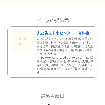
データの提供元
人と防災未来センター 資料室
人と防災未来センターは、阪神・淡路大震災の
経験を語り継ぎ、その教訓を未来に生かすこと
を通じて、災害文化の形成、地域防災力の向上、
防災政策の開発支援を図る施設である。同セ
ンターの資料室
(https://www.dri.ne.jp/library/guide/)では、阪
神・淡路大震災に関する資料を中心に収集・保
存しており、検索システムでは一次資料（モノ・
紙・写真・映像音声）、二次資料（図書・雑誌）を
検...
最終更新日