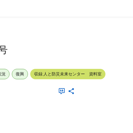
号
状況
復興
収録:人と防災未来センター 資料室