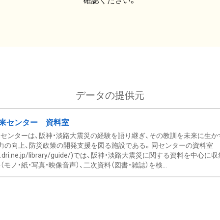
確認ください。
データの提供元
来センター 資料室
センターは、阪神・淡路大震災の経験を語り継ぎ、その教訓を未来に生か
力の向上、防災政策の開発支援を図る施設である。同センターの資料室
/www.dri.ne.jp/library/guide/)では、阪神・淡路大震災に関する資料
モノ・紙・写真・映像音声）、二次資料（図書・雑誌）を検...