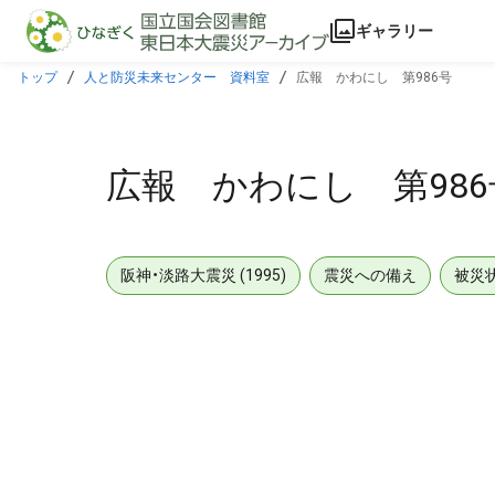
本文に飛ぶ
ギャラリー
トップ
人と防災未来センター 資料室
広報 かわにし 第986号
広報 かわにし 第986
阪神・淡路大震災 (1995)
震災への備え
被災
メタデータ