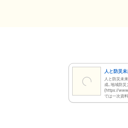
人と防災未
人と防災未来
成、地域防災
(https:/
では一次資料（