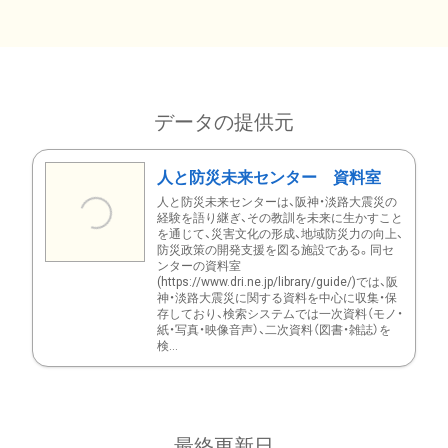
データの提供元
人と防災未来センター 資料室
人と防災未来センターは、阪神・淡路大震災の
経験を語り継ぎ、その教訓を未来に生かすこと
を通じて、災害文化の形成、地域防災力の向上、
防災政策の開発支援を図る施設である。同セ
ンターの資料室
(https://www.dri.ne.jp/library/guide/)では、阪
神・淡路大震災に関する資料を中心に収集・保
存しており、検索システムでは一次資料（モノ・
紙・写真・映像音声）、二次資料（図書・雑誌）を
検...
最終更新日