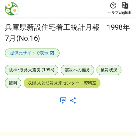
本文に飛ぶ
ヘルプ
English
兵庫県新設住宅着工統計月報 1998年
7月(No.16)
提供元サイトで表示
阪神・淡路大震災 (1995)
震災への備え
被災状況
復興
収録:人と防災未来センター 資料室
メタデータ