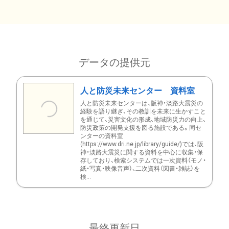
データの提供元
人と防災未来センター 資料室
人と防災未来センターは、阪神・淡路大震災の
経験を語り継ぎ、その教訓を未来に生かすこと
を通じて、災害文化の形成、地域防災力の向上、
防災政策の開発支援を図る施設である。同セ
ンターの資料室
(https://www.dri.ne.jp/library/guide/)では、阪
神・淡路大震災に関する資料を中心に収集・保
存しており、検索システムでは一次資料（モノ・
紙・写真・映像音声）、二次資料（図書・雑誌）を
検...
最終更新日