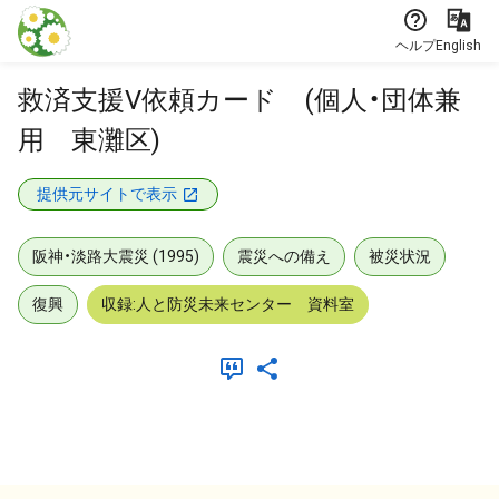
本文に飛ぶ
ヘルプ
English
救済支援V依頼カード (個人・団体兼
用 東灘区)
提供元サイトで表示
阪神・淡路大震災 (1995)
震災への備え
被災状況
復興
収録:人と防災未来センター 資料室
メタデータ