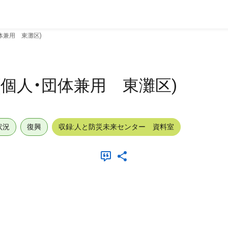
体兼用 東灘区)
個人・団体兼用 東灘区)
状況
復興
収録:人と防災未来センター 資料室