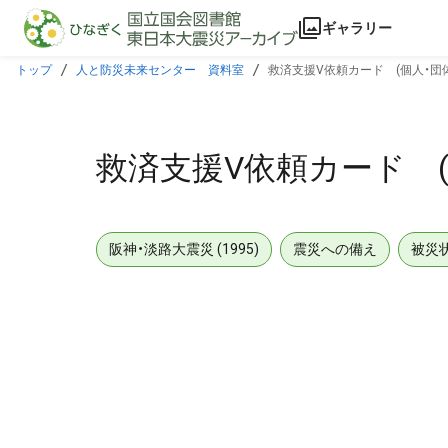
本文に飛ぶ
ギャラリー
トップ
人と防災未来センター 資料室
救済支援V依頼カード (個人・団
救済支援V依頼カード (
阪神・淡路大震災 (1995)
震災への備え
被災
メタデータ