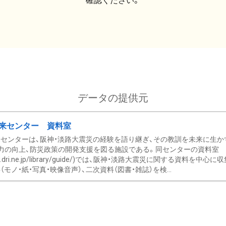
確認ください。
データの提供元
来センター 資料室
センターは、阪神・淡路大震災の経験を語り継ぎ、その教訓を未来に生か
力の向上、防災政策の開発支援を図る施設である。同センターの資料室
/www.dri.ne.jp/library/guide/)では、阪神・淡路大震災に関する資料
モノ・紙・写真・映像音声）、二次資料（図書・雑誌）を検...