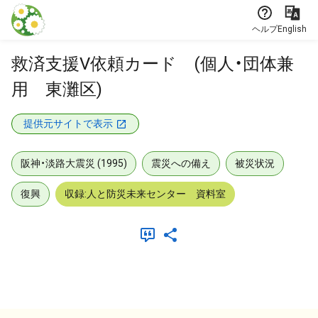
本文に飛ぶ
ヘルプ
English
救済支援V依頼カード (個人・団体兼
用 東灘区)
提供元サイトで表示
阪神・淡路大震災 (1995)
震災への備え
被災状況
復興
収録:人と防災未来センター 資料室
メタデータ