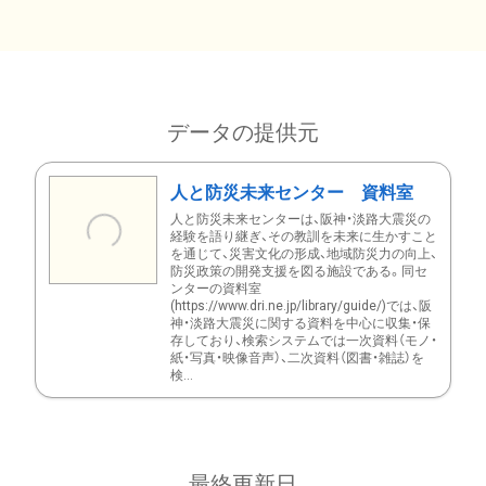
データの提供元
人と防災未来センター 資料室
人と防災未来センターは、阪神・淡路大震災の
経験を語り継ぎ、その教訓を未来に生かすこと
を通じて、災害文化の形成、地域防災力の向上、
防災政策の開発支援を図る施設である。同セ
ンターの資料室
(https://www.dri.ne.jp/library/guide/)では、阪
神・淡路大震災に関する資料を中心に収集・保
存しており、検索システムでは一次資料（モノ・
紙・写真・映像音声）、二次資料（図書・雑誌）を
検...
最終更新日