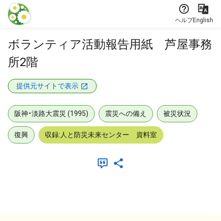
本文に飛ぶ
ヘルプ
English
ボランティア活動報告用紙 芦屋事務
所2階
提供元サイトで表示
阪神・淡路大震災 (1995)
震災への備え
被災状況
復興
収録:人と防災未来センター 資料室
メタデータ