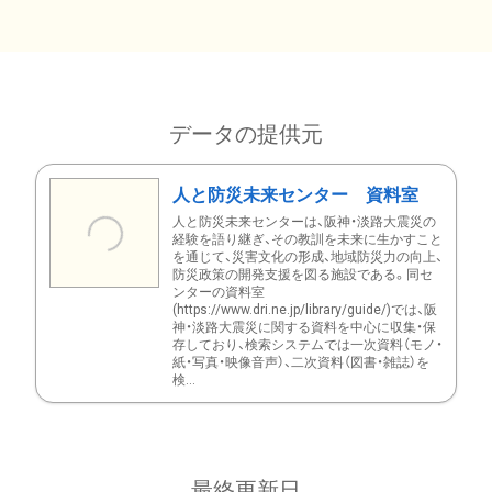
データの提供元
人と防災未来センター 資料室
人と防災未来センターは、阪神・淡路大震災の
経験を語り継ぎ、その教訓を未来に生かすこと
を通じて、災害文化の形成、地域防災力の向上、
防災政策の開発支援を図る施設である。同セ
ンターの資料室
(https://www.dri.ne.jp/library/guide/)では、阪
神・淡路大震災に関する資料を中心に収集・保
存しており、検索システムでは一次資料（モノ・
紙・写真・映像音声）、二次資料（図書・雑誌）を
検...
最終更新日