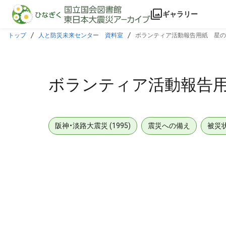
本文に飛ぶ
ギャラリー
トップ
人と防災未来センター 資料室
ボランティア活動報告用紙 星の
ボランティア活動報告
阪神・淡路大震災 (1995)
震災への備え
被災
メタデータ