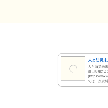
人と防災未
人と防災未来
成、地域防災
(https:/
では一次資料（