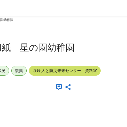
園幼稚園
用紙 星の園幼稚園
状況
復興
収録:人と防災未来センター 資料室