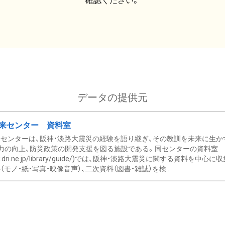
確認ください。
データの提供元
来センター 資料室
センターは、阪神・淡路大震災の経験を語り継ぎ、その教訓を未来に生か
力の向上、防災政策の開発支援を図る施設である。同センターの資料室
/www.dri.ne.jp/library/guide/)では、阪神・淡路大震災に関する資料
モノ・紙・写真・映像音声）、二次資料（図書・雑誌）を検...