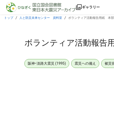
本文に飛ぶ
ギャラリー
トップ
人と防災未来センター 資料室
ボランティア活動報告用紙 本部
ボランティア活動報告
阪神・淡路大震災 (1995)
震災への備え
被災
メタデータ