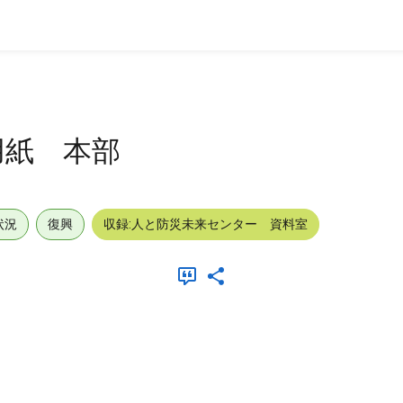
用紙 本部
状況
復興
収録:人と防災未来センター 資料室