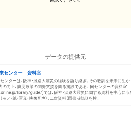
確認ください。
データの提供元
来センター 資料室
センターは、阪神・淡路大震災の経験を語り継ぎ、その教訓を未来に生か
力の向上、防災政策の開発支援を図る施設である。同センターの資料室
/www.dri.ne.jp/library/guide/)では、阪神・淡路大震災に関する資料
モノ・紙・写真・映像音声）、二次資料（図書・雑誌）を検...