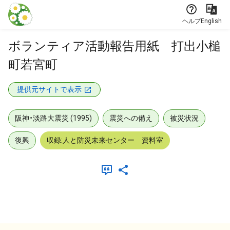
本文に飛ぶ
ヘルプ
English
ボランティア活動報告用紙 打出小槌
町若宮町
提供元サイトで表示
阪神・淡路大震災 (1995)
震災への備え
被災状況
復興
収録:人と防災未来センター 資料室
メタデータ