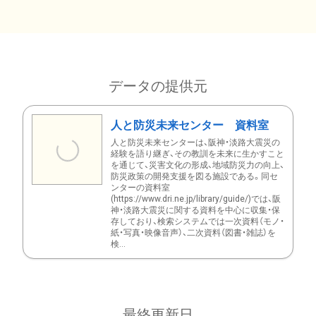
データの提供元
人と防災未来センター 資料室
人と防災未来センターは、阪神・淡路大震災の
経験を語り継ぎ、その教訓を未来に生かすこと
を通じて、災害文化の形成、地域防災力の向上、
防災政策の開発支援を図る施設である。同セ
ンターの資料室
(https://www.dri.ne.jp/library/guide/)では、阪
神・淡路大震災に関する資料を中心に収集・保
存しており、検索システムでは一次資料（モノ・
紙・写真・映像音声）、二次資料（図書・雑誌）を
検...
最終更新日