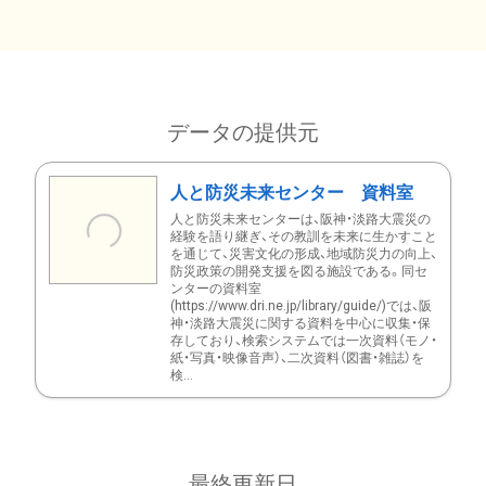
データの提供元
人と防災未来センター 資料室
人と防災未来センターは、阪神・淡路大震災の
経験を語り継ぎ、その教訓を未来に生かすこと
を通じて、災害文化の形成、地域防災力の向上、
防災政策の開発支援を図る施設である。同セ
ンターの資料室
(https://www.dri.ne.jp/library/guide/)では、阪
神・淡路大震災に関する資料を中心に収集・保
存しており、検索システムでは一次資料（モノ・
紙・写真・映像音声）、二次資料（図書・雑誌）を
検...
最終更新日