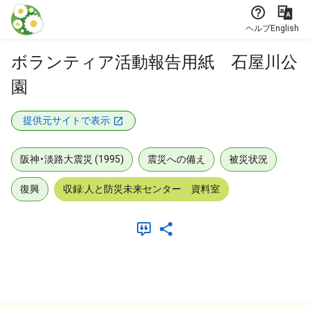
本文に飛ぶ
ヘルプ
English
ボランティア活動報告用紙 石屋川公
園
提供元サイトで表示
阪神・淡路大震災 (1995)
震災への備え
被災状況
復興
収録:人と防災未来センター 資料室
メタデータ