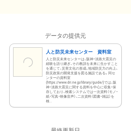
データの提供元
人と防災未来センター 資料室
人と防災未来センターは、阪神・淡路大震災の
経験を語り継ぎ、その教訓を未来に生かすこと
を通じて、災害文化の形成、地域防災力の向上、
防災政策の開発支援を図る施設である。同セ
ンターの資料室
(https://www.dri.ne.jp/library/guide/)では、阪
神・淡路大震災に関する資料を中心に収集・保
存しており、検索システムでは一次資料（モノ・
紙・写真・映像音声）、二次資料（図書・雑誌）を
検...
最終更新日