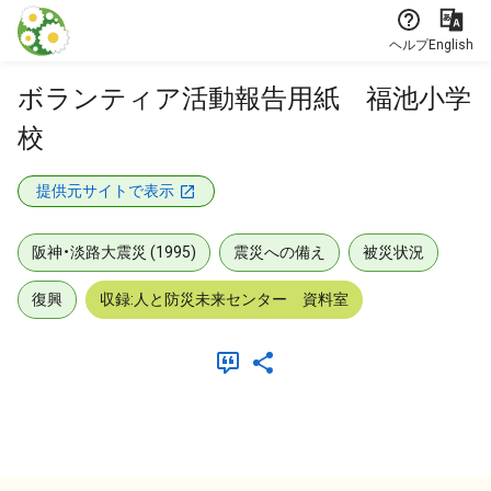
本文に飛ぶ
ヘルプ
English
ボランティア活動報告用紙 福池小学
校
提供元サイトで表示
阪神・淡路大震災 (1995)
震災への備え
被災状況
復興
収録:人と防災未来センター 資料室
メタデータ