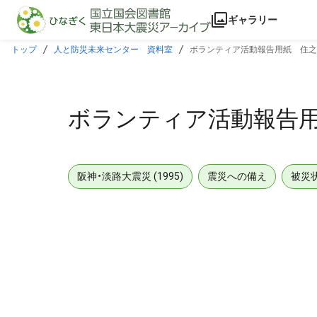
本文に飛ぶ
ギャラリー
トップ
人と防災未来センター 資料室
ボランティア活動報告用紙 住之
ボランティア活動報告
阪神・淡路大震災 (1995)
震災への備え
被災
メタデータ