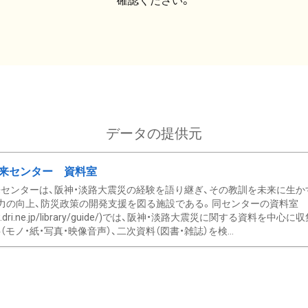
確認ください。
データの提供元
来センター 資料室
センターは、阪神・淡路大震災の経験を語り継ぎ、その教訓を未来に生か
力の向上、防災政策の開発支援を図る施設である。同センターの資料室
/www.dri.ne.jp/library/guide/)では、阪神・淡路大震災に関する資料
モノ・紙・写真・映像音声）、二次資料（図書・雑誌）を検...