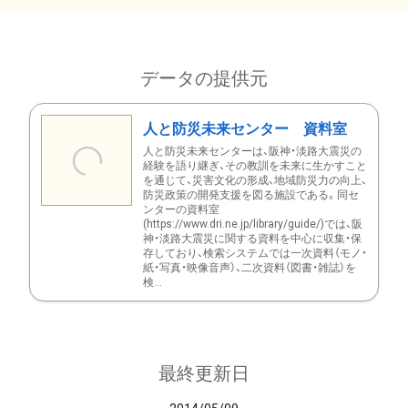
データの提供元
人と防災未来センター 資料室
人と防災未来センターは、阪神・淡路大震災の
経験を語り継ぎ、その教訓を未来に生かすこと
を通じて、災害文化の形成、地域防災力の向上、
防災政策の開発支援を図る施設である。同セ
ンターの資料室
(https://www.dri.ne.jp/library/guide/)では、阪
神・淡路大震災に関する資料を中心に収集・保
存しており、検索システムでは一次資料（モノ・
紙・写真・映像音声）、二次資料（図書・雑誌）を
検...
最終更新日