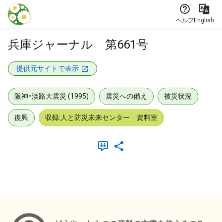
本文に飛ぶ
ヘルプ
English
兵庫ジャーナル 第661号
提供元サイトで表示
阪神・淡路大震災 (1995)
震災への備え
被災状況
復興
収録:人と防災未来センター 資料室
メタデータ