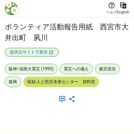
本文に飛ぶ
ヘルプ
English
ボランティア活動報告用紙 西宮市大
井出町 夙川
提供元サイトで表示
阪神・淡路大震災 (1995)
震災への備え
被災状況
復興
収録:人と防災未来センター 資料室
メタデータ