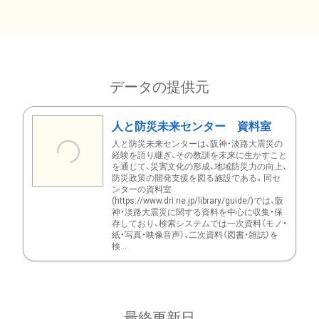
データの提供元
人と防災未来センター 資料室
人と防災未来センターは、阪神・淡路大震災の
経験を語り継ぎ、その教訓を未来に生かすこと
を通じて、災害文化の形成、地域防災力の向上、
防災政策の開発支援を図る施設である。同セ
ンターの資料室
(https://www.dri.ne.jp/library/guide/)では、阪
神・淡路大震災に関する資料を中心に収集・保
存しており、検索システムでは一次資料（モノ・
紙・写真・映像音声）、二次資料（図書・雑誌）を
検...
最終更新日