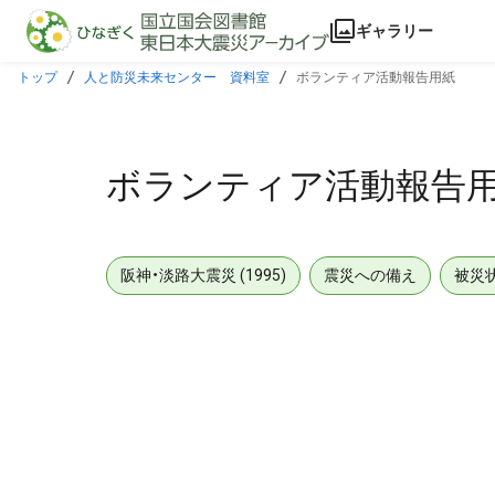
本文に飛ぶ
ギャラリー
トップ
人と防災未来センター 資料室
ボランティア活動報告用紙
ボランティア活動報告
阪神・淡路大震災 (1995)
震災への備え
被災
メタデータ