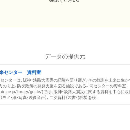
確認ください。
データの提供元
来センター 資料室
センターは、阪神・淡路大震災の経験を語り継ぎ、その教訓を未来に生か
力の向上、防災政策の開発支援を図る施設である。同センターの資料室
/www.dri.ne.jp/library/guide/)では、阪神・淡路大震災に関する資料
モノ・紙・写真・映像音声）、二次資料（図書・雑誌）を検...