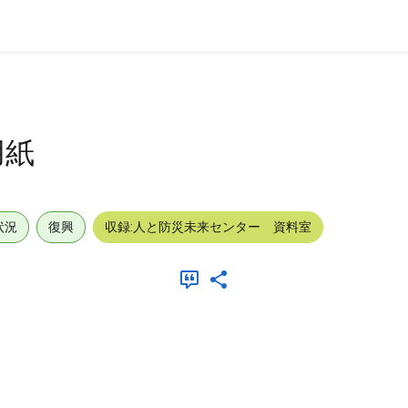
用紙
状況
復興
収録:人と防災未来センター 資料室