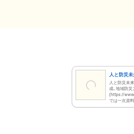
人と防災未
人と防災未来
成、地域防災
(https:/
では一次資料（