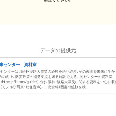
確認ください。
データの提供元
来センター 資料室
センターは、阪神・淡路大震災の経験を語り継ぎ、その教訓を未来に生か
力の向上、防災政策の開発支援を図る施設である。同センターの資料室
/www.dri.ne.jp/library/guide/)では、阪神・淡路大震災に関する資料
モノ・紙・写真・映像音声）、二次資料（図書・雑誌）を検...