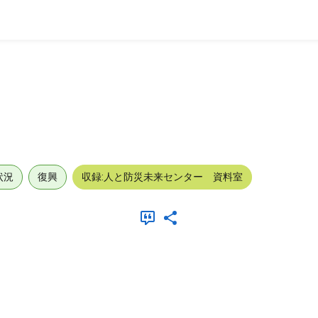
状況
復興
収録:人と防災未来センター 資料室