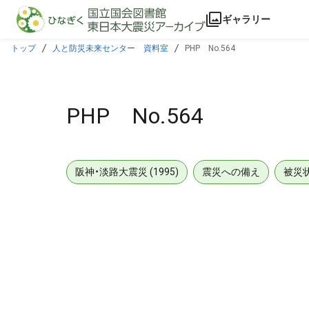
本文に飛ぶ
ギャラリー
トップ
人と防災未来センター 資料室
PHP No.564
PHP No.564
阪神・淡路大震災 (1995)
震災への備え
被災
メタデータ