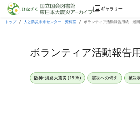
本文に飛ぶ
ギャラリー
トップ
人と防災未来センター 資料室
ボランティア活動報告用紙 巡回
ボランティア活動報告
阪神・淡路大震災 (1995)
震災への備え
被災
メタデータ