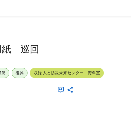
用紙 巡回
状況
復興
収録:人と防災未来センター 資料室