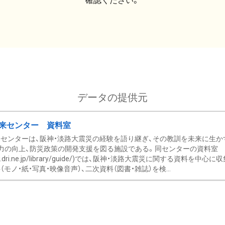
確認ください。
データの提供元
来センター 資料室
センターは、阪神・淡路大震災の経験を語り継ぎ、その教訓を未来に生か
力の向上、防災政策の開発支援を図る施設である。同センターの資料室
/www.dri.ne.jp/library/guide/)では、阪神・淡路大震災に関する資料
モノ・紙・写真・映像音声）、二次資料（図書・雑誌）を検...