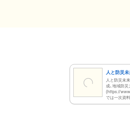
人と防災未
人と防災未来
成、地域防災
(https:/
では一次資料（