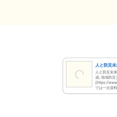
人と防災未
人と防災未来
成、地域防災
(https:/
では一次資料（