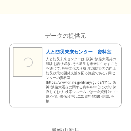
データの提供元
人と防災未来センター 資料室
人と防災未来センターは、阪神・淡路大震災の
経験を語り継ぎ、その教訓を未来に生かすこと
を通じて、災害文化の形成、地域防災力の向上、
防災政策の開発支援を図る施設である。同セ
ンターの資料室
(https://www.dri.ne.jp/library/guide/)では、阪
神・淡路大震災に関する資料を中心に収集・保
存しており、検索システムでは一次資料（モノ・
紙・写真・映像音声）、二次資料（図書・雑誌）を
検...
最終更新日