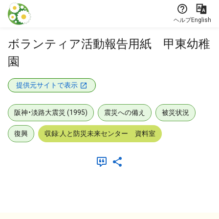
本文に飛ぶ
ヘルプ
English
ボランティア活動報告用紙 甲東幼稚
園
提供元サイトで表示
阪神・淡路大震災 (1995)
震災への備え
被災状況
復興
収録:人と防災未来センター 資料室
メタデータ