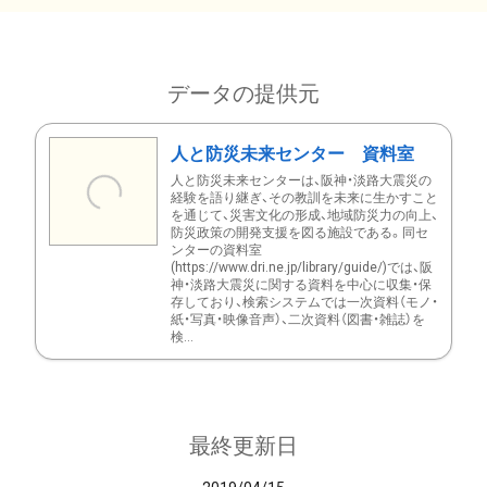
データの提供元
人と防災未来センター 資料室
人と防災未来センターは、阪神・淡路大震災の
経験を語り継ぎ、その教訓を未来に生かすこと
を通じて、災害文化の形成、地域防災力の向上、
防災政策の開発支援を図る施設である。同セ
ンターの資料室
(https://www.dri.ne.jp/library/guide/)では、阪
神・淡路大震災に関する資料を中心に収集・保
存しており、検索システムでは一次資料（モノ・
紙・写真・映像音声）、二次資料（図書・雑誌）を
検...
最終更新日