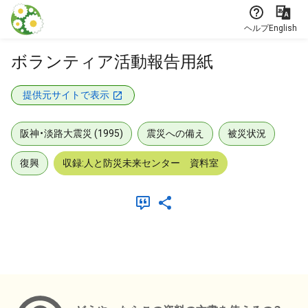
本文に飛ぶ
ヘルプ
English
ボランティア活動報告用紙
提供元サイトで表示
阪神・淡路大震災 (1995)
震災への備え
被災状況
復興
収録:人と防災未来センター 資料室
メタデータ