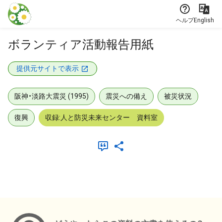
本文に飛ぶ
ヘルプ
English
ボランティア活動報告用紙
提供元サイトで表示
阪神・淡路大震災 (1995)
震災への備え
被災状況
復興
収録:人と防災未来センター 資料室
メタデータ