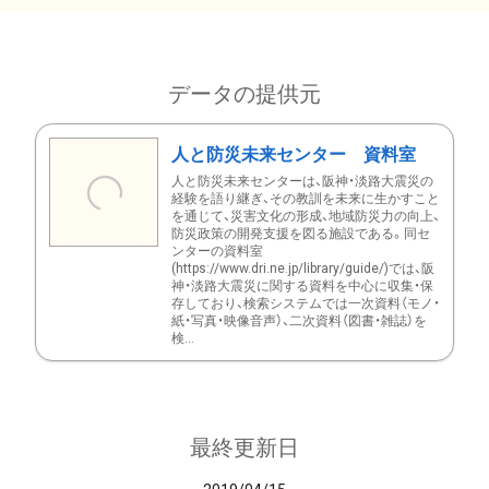
データの提供元
人と防災未来センター 資料室
人と防災未来センターは、阪神・淡路大震災の
経験を語り継ぎ、その教訓を未来に生かすこと
を通じて、災害文化の形成、地域防災力の向上、
防災政策の開発支援を図る施設である。同セ
ンターの資料室
(https://www.dri.ne.jp/library/guide/)では、阪
神・淡路大震災に関する資料を中心に収集・保
存しており、検索システムでは一次資料（モノ・
紙・写真・映像音声）、二次資料（図書・雑誌）を
検...
最終更新日