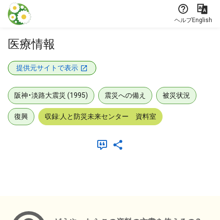
本文に飛ぶ
ヘルプ
English
医療情報
提供元サイトで表示
阪神・淡路大震災 (1995)
震災への備え
被災状況
復興
収録:人と防災未来センター 資料室
メタデータ