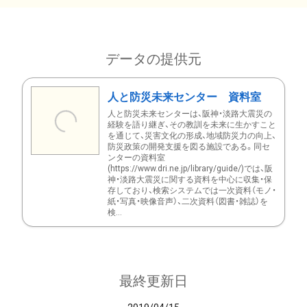
データの提供元
人と防災未来センター 資料室
人と防災未来センターは、阪神・淡路大震災の
経験を語り継ぎ、その教訓を未来に生かすこと
を通じて、災害文化の形成、地域防災力の向上、
防災政策の開発支援を図る施設である。同セ
ンターの資料室
(https://www.dri.ne.jp/library/guide/)では、阪
神・淡路大震災に関する資料を中心に収集・保
存しており、検索システムでは一次資料（モノ・
紙・写真・映像音声）、二次資料（図書・雑誌）を
検...
最終更新日