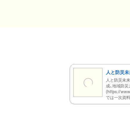
人と防災未
人と防災未来
成、地域防災
(https:/
では一次資料（