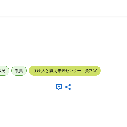
状況
復興
収録:人と防災未来センター 資料室