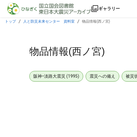
本文に飛ぶ
ギャラリー
トップ
人と防災未来センター 資料室
物品情報(西ノ宮)
物品情報(西ノ宮)
阪神・淡路大震災 (1995)
震災への備え
被災
メタデータ