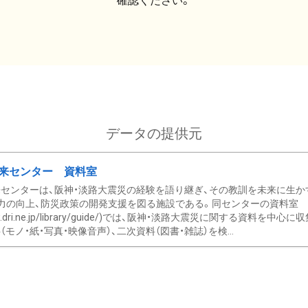
確認ください。
データの提供元
来センター 資料室
センターは、阪神・淡路大震災の経験を語り継ぎ、その教訓を未来に生か
力の向上、防災政策の開発支援を図る施設である。同センターの資料室
/www.dri.ne.jp/library/guide/)では、阪神・淡路大震災に関する資料
モノ・紙・写真・映像音声）、二次資料（図書・雑誌）を検...