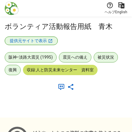
本文に飛ぶ
ヘルプ
English
ボランティア活動報告用紙 青木
提供元サイトで表示
阪神・淡路大震災 (1995)
震災への備え
被災状況
復興
収録:人と防災未来センター 資料室
メタデータ