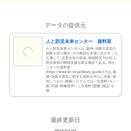
データの提供元
人と防災未来センター 資料室
人と防災未来センターは、阪神・淡路大震災の
経験を語り継ぎ、その教訓を未来に生かすこと
を通じて、災害文化の形成、地域防災力の向上、
防災政策の開発支援を図る施設である。同セ
ンターの資料室
(https://www.dri.ne.jp/library/guide/)では、阪
神・淡路大震災に関する資料を中心に収集・保
存しており、検索システムでは一次資料（モノ・
紙・写真・映像音声）、二次資料（図書・雑誌）を
検...
最終更新日