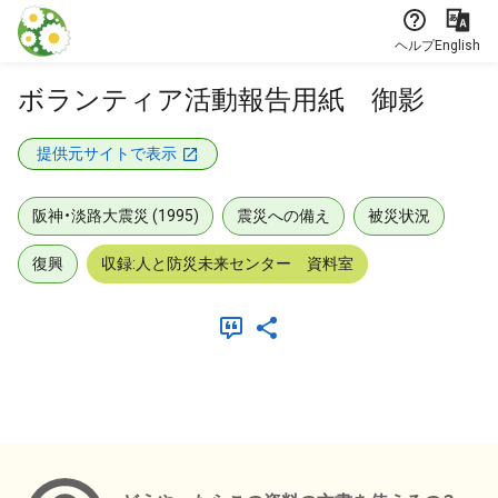
本文に飛ぶ
ヘルプ
English
ボランティア活動報告用紙 御影
提供元サイトで表示
阪神・淡路大震災 (1995)
震災への備え
被災状況
復興
収録:人と防災未来センター 資料室
メタデータ