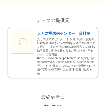
データの提供元
人と防災未来センター 資料室
人と防災未来センターは、阪神・淡路大震災の
経験を語り継ぎ、その教訓を未来に生かすこと
を通じて、災害文化の形成、地域防災力の向上、
防災政策の開発支援を図る施設である。同セ
ンターの資料室
(https://www.dri.ne.jp/library/guide/)では、阪
神・淡路大震災に関する資料を中心に収集・保
存しており、検索システムでは一次資料（モノ・
紙・写真・映像音声）、二次資料（図書・雑誌）を
検...
最終更新日