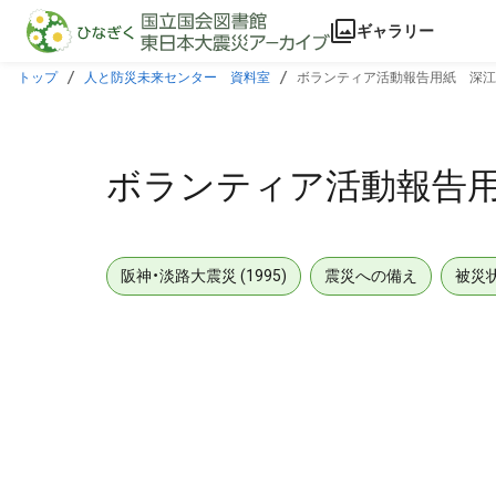
本文に飛ぶ
ギャラリー
トップ
人と防災未来センター 資料室
ボランティア活動報告用紙 深江
ボランティア活動報告
阪神・淡路大震災 (1995)
震災への備え
被災
メタデータ