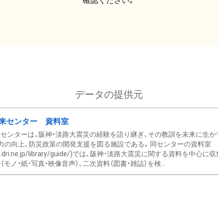
確認ください。
データの提供元
来センター 資料室
センターは、阪神・淡路大震災の経験を語り継ぎ、その教訓を未来に生か
力の向上、防災政策の開発支援を図る施設である。同センターの資料室
/www.dri.ne.jp/library/guide/)では、阪神・淡路大震災に関する資料
モノ・紙・写真・映像音声）、二次資料（図書・雑誌）を検...