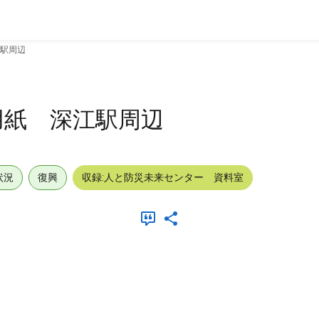
駅周辺
用紙 深江駅周辺
状況
復興
収録:人と防災未来センター 資料室