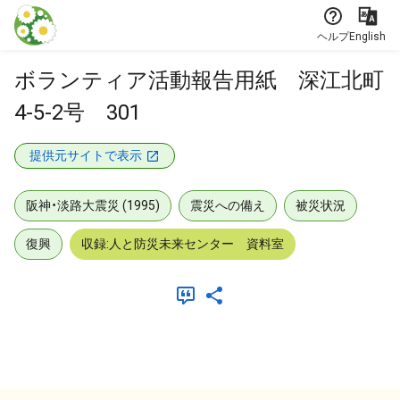
本文に飛ぶ
ヘルプ
English
ボランティア活動報告用紙 深江北町
4-5-2号 301
提供元サイトで表示
阪神・淡路大震災 (1995)
震災への備え
被災状況
復興
収録:人と防災未来センター 資料室
メタデータ