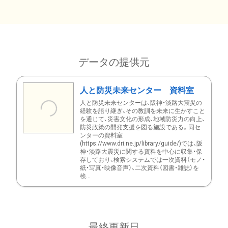
データの提供元
人と防災未来センター 資料室
人と防災未来センターは、阪神・淡路大震災の
経験を語り継ぎ、その教訓を未来に生かすこと
を通じて、災害文化の形成、地域防災力の向上、
防災政策の開発支援を図る施設である。同セ
ンターの資料室
(https://www.dri.ne.jp/library/guide/)では、阪
神・淡路大震災に関する資料を中心に収集・保
存しており、検索システムでは一次資料（モノ・
紙・写真・映像音声）、二次資料（図書・雑誌）を
検...
最終更新日