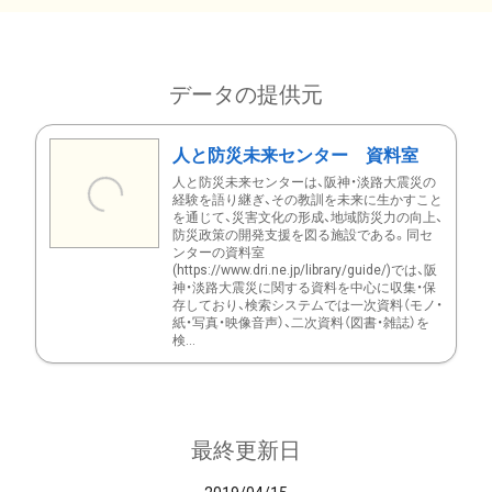
データの提供元
人と防災未来センター 資料室
人と防災未来センターは、阪神・淡路大震災の
経験を語り継ぎ、その教訓を未来に生かすこと
を通じて、災害文化の形成、地域防災力の向上、
防災政策の開発支援を図る施設である。同セ
ンターの資料室
(https://www.dri.ne.jp/library/guide/)では、阪
神・淡路大震災に関する資料を中心に収集・保
存しており、検索システムでは一次資料（モノ・
紙・写真・映像音声）、二次資料（図書・雑誌）を
検...
最終更新日