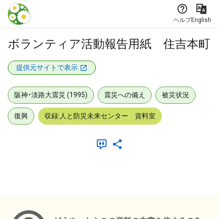
本文に飛ぶ
ヘルプ
English
ボランティア活動報告用紙 住吉本町
提供元サイトで表示
阪神・淡路大震災 (1995)
震災への備え
被災状況
復興
収録:人と防災未来センター 資料室
メタデータ