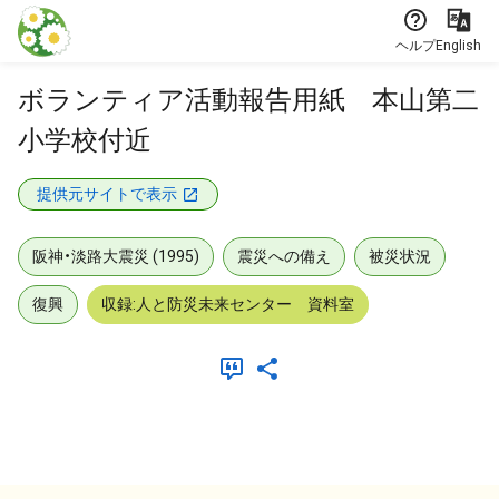
本文に飛ぶ
ヘルプ
English
ボランティア活動報告用紙 本山第二
小学校付近
提供元サイトで表示
阪神・淡路大震災 (1995)
震災への備え
被災状況
復興
収録:人と防災未来センター 資料室
メタデータ