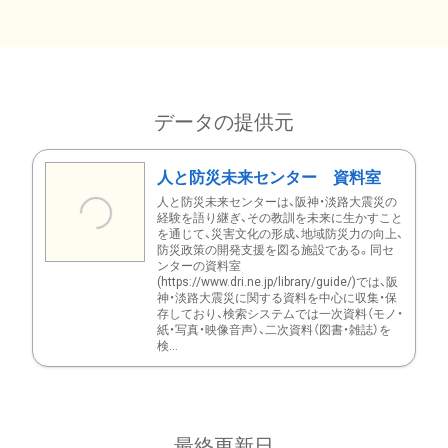
データの提供元
人と防災未来センター 資料室
人と防災未来センターは、阪神・淡路大震災の
経験を語り継ぎ、その教訓を未来に生かすこと
を通じて、災害文化の形成、地域防災力の向上、
防災政策の開発支援を図る施設である。同セ
ンターの資料室
(https://www.dri.ne.jp/library/guide/)では、阪
神・淡路大震災に関する資料を中心に収集・保
存しており、検索システムでは一次資料（モノ・
紙・写真・映像音声）、二次資料（図書・雑誌）を
検...
最終更新日