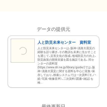
データの提供元
人と防災未来センター 資料室
人と防災未来センターは、阪神・淡路大震災の
経験を語り継ぎ、その教訓を未来に生かすこと
を通じて、災害文化の形成、地域防災力の向上、
防災政策の開発支援を図る施設である。同セ
ンターの資料室
(https://www.dri.ne.jp/library/guide/)では、阪
神・淡路大震災に関する資料を中心に収集・保
存しており、検索システムでは一次資料（モノ・
紙・写真・映像音声）、二次資料（図書・雑誌）を
検...
最終更新日