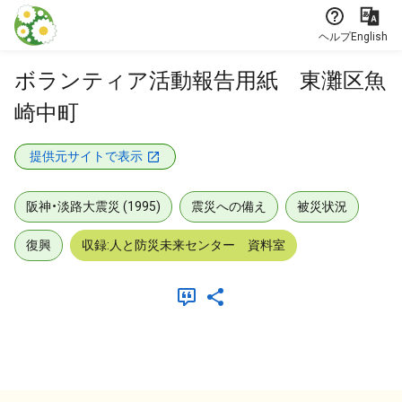
本文に飛ぶ
ヘルプ
English
ボランティア活動報告用紙 東灘区魚
崎中町
提供元サイトで表示
阪神・淡路大震災 (1995)
震災への備え
被災状況
復興
収録:人と防災未来センター 資料室
メタデータ