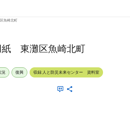
区魚崎北町
用紙 東灘区魚崎北町
状況
復興
収録:人と防災未来センター 資料室