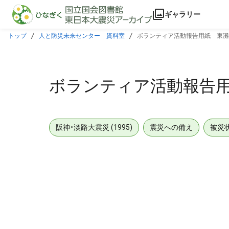
本文に飛ぶ
ギャラリー
トップ
人と防災未来センター 資料室
ボランティア活動報告用紙 東灘
ボランティア活動報告
阪神・淡路大震災 (1995)
震災への備え
被災
メタデータ