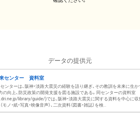
確認ください。
データの提供元
来センター 資料室
センターは、阪神・淡路大震災の経験を語り継ぎ、その教訓を未来に生か
力の向上、防災政策の開発支援を図る施設である。同センターの資料室
/www.dri.ne.jp/library/guide/)では、阪神・淡路大震災に関する資料
モノ・紙・写真・映像音声）、二次資料（図書・雑誌）を検...