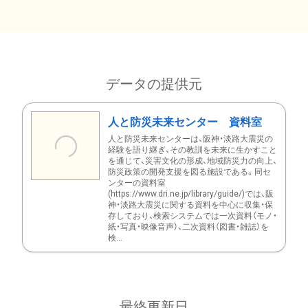
データの提供元
人と防災未来センター 資料室
人と防災未来センターは、阪神・淡路大震災の
経験を語り継ぎ、その教訓を未来に生かすこと
を通じて、災害文化の形成、地域防災力の向上、
防災政策の開発支援を図る施設である。同セ
ンターの資料室
(https://www.dri.ne.jp/library/guide/)では、阪
神・淡路大震災に関する資料を中心に収集・保
存しており、検索システムでは一次資料（モノ・
紙・写真・映像音声）、二次資料（図書・雑誌）を
検...
最終更新日