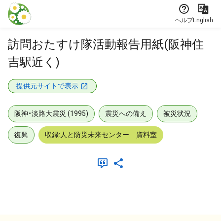
本文に飛ぶ
ヘルプ
English
訪問おたすけ隊活動報告用紙(阪神住
吉駅近く)
提供元サイトで表示
阪神・淡路大震災 (1995)
震災への備え
被災状況
復興
収録:人と防災未来センター 資料室
メタデータ