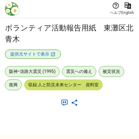
本文に飛ぶ
ヘルプ
English
ボランティア活動報告用紙 東灘区北
青木
提供元サイトで表示
阪神・淡路大震災 (1995)
震災への備え
被災状況
復興
収録:人と防災未来センター 資料室
メタデータ