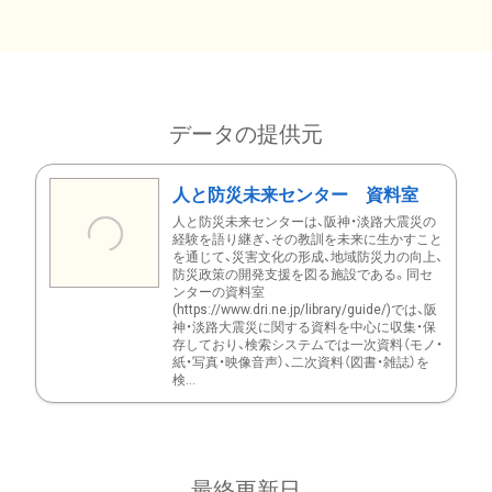
データの提供元
人と防災未来センター 資料室
人と防災未来センターは、阪神・淡路大震災の
経験を語り継ぎ、その教訓を未来に生かすこと
を通じて、災害文化の形成、地域防災力の向上、
防災政策の開発支援を図る施設である。同セ
ンターの資料室
(https://www.dri.ne.jp/library/guide/)では、阪
神・淡路大震災に関する資料を中心に収集・保
存しており、検索システムでは一次資料（モノ・
紙・写真・映像音声）、二次資料（図書・雑誌）を
検...
最終更新日