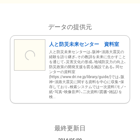
データの提供元
人と防災未来センター 資料室
人と防災未来センターは、阪神・淡路大震災の
経験を語り継ぎ、その教訓を未来に生かすこと
を通じて、災害文化の形成、地域防災力の向上、
防災政策の開発支援を図る施設である。同セ
ンターの資料室
(https://www.dri.ne.jp/library/guide/)では、阪
神・淡路大震災に関する資料を中心に収集・保
存しており、検索システムでは一次資料（モノ・
紙・写真・映像音声）、二次資料（図書・雑誌）を
検...
最終更新日