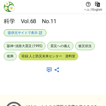
本文に飛ぶ
ヘルプ
English
科学 Vol.68 No.11
提供元サイトで表示
阪神・淡路大震災 (1995)
震災への備え
被災状況
復興
収録:人と防災未来センター 資料室
メタデータ