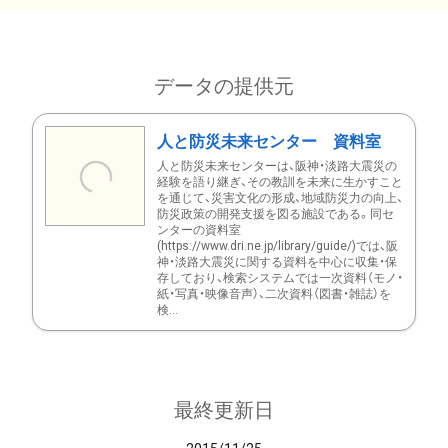
データの提供元
人と防災未来センター 資料室
人と防災未来センターは、阪神・淡路大震災の
経験を語り継ぎ、その教訓を未来に生かすこと
を通じて、災害文化の形成、地域防災力の向上、
防災政策の開発支援を図る施設である。同セ
ンターの資料室
(https://www.dri.ne.jp/library/guide/)では、阪
神・淡路大震災に関する資料を中心に収集・保
存しており、検索システムでは一次資料（モノ・
紙・写真・映像音声）、二次資料（図書・雑誌）を
検...
最終更新日