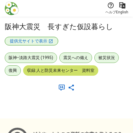
本文に飛ぶ
ヘルプ
English
阪神大震災 長すぎた仮設暮らし
提供元サイトで表示
阪神・淡路大震災 (1995)
震災への備え
被災状況
復興
収録:人と防災未来センター 資料室
メタデータ