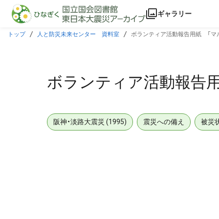
本文に飛ぶ
ギャラリー
トップ
人と防災未来センター 資料室
ボランティア活動報告用紙 「マ
ボランティア活動報告用
阪神・淡路大震災 (1995)
震災への備え
被災
メタデータ