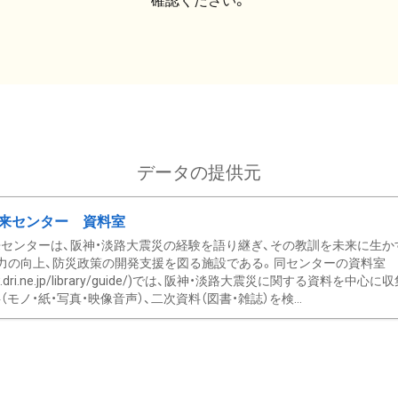
確認ください。
データの提供元
来センター 資料室
センターは、阪神・淡路大震災の経験を語り継ぎ、その教訓を未来に生か
力の向上、防災政策の開発支援を図る施設である。同センターの資料室
/www.dri.ne.jp/library/guide/)では、阪神・淡路大震災に関する資料
モノ・紙・写真・映像音声）、二次資料（図書・雑誌）を検...