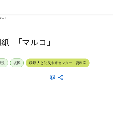
ルコ」
紙 「マルコ」
状況
復興
収録:人と防災未来センター 資料室